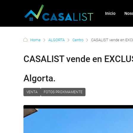
Inicio
Noso
Home
ALGORTA
Centro
CASALIST vende en EXCLU
CASALIST vende en EXCLUSI
Algorta.
VENTA
FOTOS PROXIMAMENTE