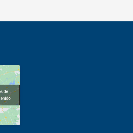
es de
tenido