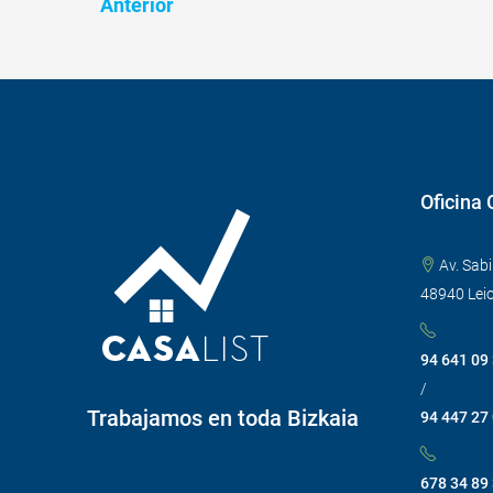
Anterior
Oficina 
Av. Sabi
48940 Leio
94 641 09
/
Trabajamos en toda Bizkaia
94 447 27
678 34 89