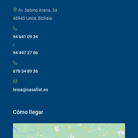
Av. Sabino Arana, 54
48940 Leioa, Bizkaia
94 641 09 34
/
94 447 27 06
678 34 89 36
leioa@casalist.es
Cómo llegar