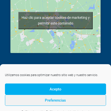
Haz clic para aceptar cookies de marketing y
permitir este contenido
Utilizamos cookies para optimizar nuestro sitio web y nuestro servicio.
©
2026
Casalist
Acepto
Aviso Legal
•
Política de Privacidad
•
Política de Cookies
Preferencias
gestion
gestion