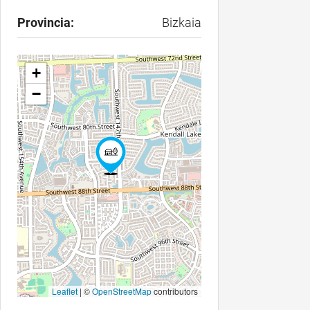
Provincia:
Bizkaia
+
−
Leaflet
| ©
OpenStreetMap
contributors