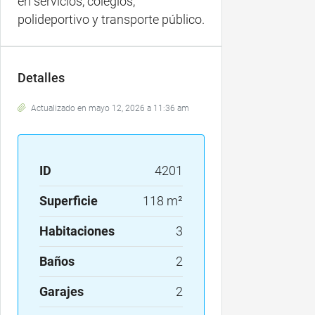
en servicios, colegios,
polideportivo y transporte público.
Detalles
Actualizado en mayo 12, 2026 a 11:36 am
ID
4201
Superficie
118 m²
Habitaciones
3
Baños
2
Garajes
2